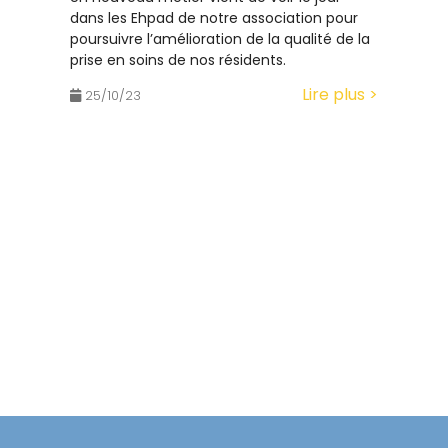
dans les Ehpad de notre association pour
const
poursuivre l’amélioration de la qualité de la
conna
prise en soins de nos résidents.
colla
Lire plus >
25/10/23
25/