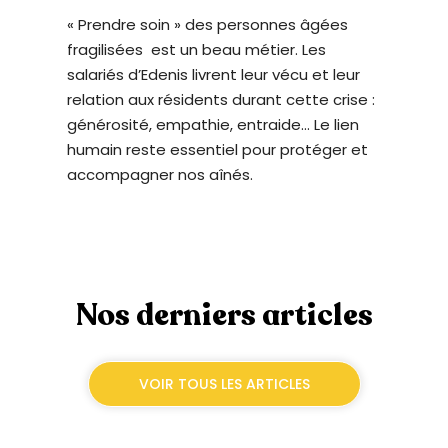
t
« Prendre soin » des personnes âgées
è
fragilisées est un beau métier. Les
m
salariés d’Edenis livrent leur vécu et leur
e
relation aux résidents durant cette crise :
d
générosité, empathie, entraide… Le lien
'
humain reste essentiel pour protéger et
a
accompagner nos aînés.
c
c
e
s
s
Nos derniers articles
i
b
i
VOIR TOUS LES ARTICLES
l
i
t