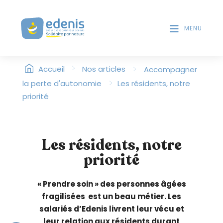
V
T
D
e
E
MENU
u
S
i
L
l
E
>
l
>
Accueil
Nos articles
Accompagner
C
T
e
>
la perte d'autonomie
Les résidents, notre
E
z
priorité
U
n
R
o
S
t
D
Les résidents, notre
'
e
É
priorité
r
C
:
R
C
« Prendre soin » des personnes âgées
A
e
N
fragilisées est un beau métier. Les
s
salariés d’Edenis livrent leur vécu et
i
leur relation aux résidents durant