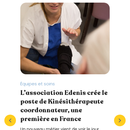
é
.
Équipes et soins
Équip
L’association Edenis crée le
Le 
poste de Kinésithérapeute
des
coordonnateur, une
L’ass
première en France
maint
atten
Un nouveau métier vient de voir le jour
veille