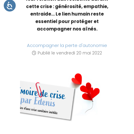
t
A
cette crise : générosité, empathie,
C
e
C
entraide… Le lien humain reste
E
W
S
essentiel pour protéger et
S
e
I
accompagner nos aînés.
B
b
I
L
c
I
Accompagner la perte d'autonomie
T
o
É
Publié le
vendredi 20 mai 2022
m
p
r
e
n
d
u
n
s
y
s